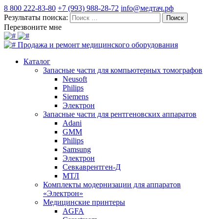
8 800 222-83-80
+7 (993) 988-28-72
info@медтач.рф
Результаты поиска:
Перезвоните мне
Продажа и ремонт медицинского оборудования
Каталог
Запасные части для компьютерных томографов
Neusoft
Philips
Siemens
Электрон
Запасные части для рентгеновских аппаратов
Adani
GMM
Philips
Samsung
Электрон
Севкаврентген-Д
МТЛ
Комплекты модернизации для аппаратов
«Электрон»
Медицинские принтеры
AGFA