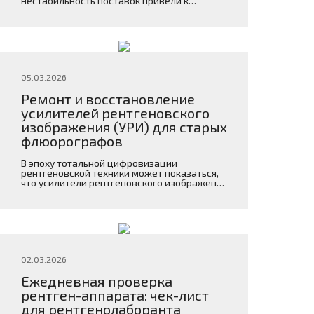
нестабильность поставок привели к
ситуации, когда аппарат в отделении
может быть полностью исправен, но его
невозможно быстро восстановить из-за
отсутствия оригинальной запчасти или из-
за ее цены.
05.03.2026
Ремонт и восстановление
усилителей рентгеновского
изображения (УРИ) для старых
флюорографов
В эпоху тотальной цифровизации
рентгеновской техники может показаться,
что усилители рентгеновского изображения
(УРИ) окончательно ушли в прошлое.
Однако в российских больницах,
поликлиниках и диагностических
отделениях до сих пор работают тысячи
флюорографов и рентгенодиагностических
комплексов на базе УРИ
02.03.2026
Ежедневная проверка
рентген-аппарата: чек-лист
для рентгенолаборанта