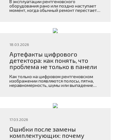
В эксплуатации рентгеновского
оборудования рано или поздно наступает
момент, когда обычный ремонт перестает
быть очевидным решением.
18.03.2026
Артефакты цифрового
детектора: как понять, что
проблема не только в панели
Как только на цифровом рентгеновском
изображении появляются полосы, пятна,
неравномерность, шумы или выпадение
части поля, первая реакция почти всегда
одинакова: “Проблема в детекторе”. Это
понятно — именно панель формирует
исходное изображение, а ее замена стоит
дорого и кажется логичным объяснением
дефекта. Но на практике такой вывод часто
оказывается поспешным. Один и тот же
17.03.2026
визуальный артефакт […]
Ошибки после замены
комплектующих: почему