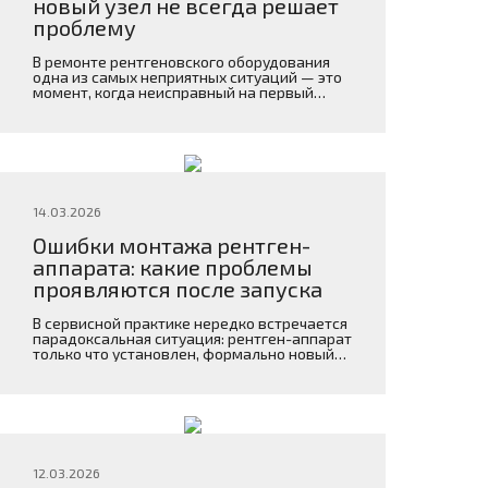
новый узел не всегда решает
проблему
В ремонте рентгеновского оборудования
одна из самых неприятных ситуаций — это
момент, когда неисправный на первый
взгляд узел уже заменен, а проблема
осталась.
14.03.2026
Ошибки монтажа рентген-
аппарата: какие проблемы
проявляются после запуска
В сервисной практике нередко встречается
парадоксальная ситуация: рентген-аппарат
только что установлен, формально новый
или прошедший монтаж с пусконаладкой,
но уже в первые дни работы начинает
вести себя нестабильно. Появляются
ошибки запуска, пропадает связь с
детектором, возникают артефакты
изображения, “плавает” механика, а
персонал жалуется, что оборудование как
12.03.2026
будто бы работает, но не так, как должно. В