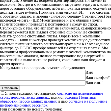
варисторы. Умение их вовремя идентифицировать и заменить
позволяет быстро и с минимальными затратами вернуть к жизни
дорогостоящее оборудование, избегая покупки целых модулей за
десятки тысяч рублей. Помните: импульсный БП — это система
с обратной связью, и замена «силового сердца» (транзистора) без
проверки «мозга» (ШИМ-контроллера и его обвязки) почти
гарантированно приведет к повторному выходу из строя.
Столкнулись с тем, что аппарат не включается, самопроизвольно
перезагружается или выдает странные ошибки? Не спешите
менять дорогие системные платы. Обратитесь в компанию
«Медтач». Наши инженеры проведут комплексную диагностику
системы питания вашего рентген-аппарата или КТ: от входного
фильтра до DC/DC преобразователей на отдельных платах. Мы
выполним профессиональный ремонт с заменой компонентов на
качественные аналоги, полное тестирование под нагрузкой и
гарантией на выполненные работы, сэкономив ваш бюджет и
время простоя.
Консультация по вопросам ремонта оборудования
Имя
Ваш телефон*
Ваш e-mail
Я подтверждаю, что выражаю
согласие на использование
своих персональных данных
, принял
условия Политики
обработки персональных данных
и даю
согласие на получение
информационных рассылок
.
Или позвоните по номеру телефона: