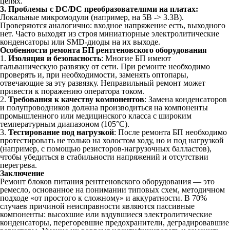
цепях.
3. Проблемы с DC/DC преобразователями на платах:
Локальные микромодули (например, на 5В -> 3.3В).
Проверяются аналогично: входное напряжение есть, выходного
нет. Часто выходят из строя миниатюрные электролитические
конденсаторы или SMD-диоды на их выходе.
Особенности ремонта БП рентгеновского оборудования
1.
Изоляция и безопасность
: Многие БП имеют
гальваническую развязку от сети. При ремонте необходимо
проверять и, при необходимости, заменять оптопары,
отвечающие за эту развязку. Неправильный ремонт может
привести к поражению оператора током.
2.
Требования к качеству компонентов
: Замена конденсаторов
и полупроводников должна производиться на компоненты
промышленного или медицинского класса с широким
температурным диапазоном (105°C).
3.
Тестирование под нагрузкой
: После ремонта БП необходимо
протестировать не только на холостом ходу, но и под нагрузкой
(например, с помощью резисторов-нагрузочных балластов),
чтобы убедиться в стабильности напряжений и отсутствии
перегрева.
Заключение
Ремонт блоков питания рентгеновского оборудования — это
ремесло, основанное на понимании типовых схем, методичном
подходе «от простого к сложному» и аккуратности. В 70%
случаев причиной неисправности являются пассивные
компоненты: высохшие или вздувшиеся электролитические
конденсаторы, перегоревшие предохранители, деградировавшие