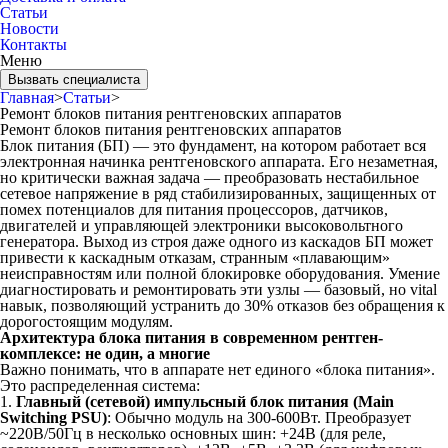
Статьи
Новости
Контакты
Меню
Вызвать специалиста
Главная
>
Статьи
>
Ремонт блоков питания рентгеновских аппаратов
Ремонт блоков питания рентгеновских аппаратов
Блок питания (БП) — это фундамент, на котором работает вся
электронная начинка рентгеновского аппарата. Его незаметная,
но критически важная задача — преобразовать нестабильное
сетевое напряжение в ряд стабилизированных, защищенных от
помех потенциалов для питания процессоров, датчиков,
двигателей и управляющей электроники высоковольтного
генератора. Выход из строя даже одного из каскадов БП может
привести к каскадным отказам, странным «плавающим»
неисправностям или полной блокировке оборудования. Умение
диагностировать и ремонтировать эти узлы — базовый, но vital
навык, позволяющий устранить до 30% отказов без обращения к
дорогостоящим модулям.
Архитектура блока питания в современном рентген-
комплексе: не один, а многие
Важно понимать, что в аппарате нет единого «блока питания».
Это распределенная система:
1.
Главный (сетевой) импульсный блок питания (Main
Switching PSU)
: Обычно модуль на 300-600Вт. Преобразует
~220В/50Гц в несколько основных шин: +24В (для реле,