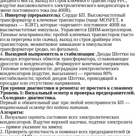
диодного моста, выход из строя ключевого транзистора PFC,
вздутие высоковольтного электролитического конденсатора в
звене постоянного тока (на 400В).
3.
Инвертор (прерыватель)
: Сердце БП. Высокочастотный
трансформатор и ключевые транзисторы (чаще MOSFET, в
мощных — IGBT), которые «нарезают» постоянное 400В на
высокочастотные импульсы. Управляется ШИМ-контроллером.
Типовые неисправности:
пробой ключевых транзисторов (часто
из-за перегрева или скачка), выход из строя драйвера этих
транзисторов, межвитковое замыкание в импульсном
трансформаторе (редко, но фатально).
4.
Выходной выпрямитель и стабилизация
: Диоды Шоттки на
выходах вторичных обмоток трансформатора, сглаживающие
дроссели и конденсаторы. Формируют конечные напряжения.
Типовые неисправности:
деградация электролитических
конденсаторов (вздутие, высыхание) — причина 80%
нестабильности; пробой диодов Шоттки, приводящий к
просадке или отсутствию напряжения.
Три уровня диагностики и ремонта: от простого к сложному
Уровень 1: Визуальный осмотр и проверка предохранителей.
«Холодная» диагностика.
Первый и обязательный шаг при любой неисправности БП —
тщательный осмотр без подачи питания
.
Алгоритм:
1. Визуально оценить состояние всех электролитических
конденсаторов. Вздутие верхней насечки, подтеки электролита
— прямое указание на замену.
2. Проверить целостность и номинал всех предохранителей (в