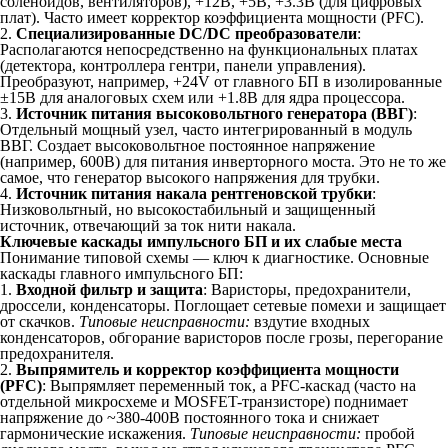
соленоидов, вентиляторов), +12В, +5В, +3.3В (для цифровых
плат). Часто имеет корректор коэффициента мощности (PFC).
2.
Специализированные DC/DC преобразователи
:
Располагаются непосредственно на функциональных платах
(детектора, контроллера гентри, панели управления).
Преобразуют, например, +24V от главного БП в изолированные
±15В для аналоговых схем или +1.8В для ядра процессора.
3.
Источник питания высоковольтного генератора (ВВГ)
:
Отдельный мощный узел, часто интегрированный в модуль
ВВГ. Создает высоковольтное постоянное напряжение
(например, 600В) для питания инверторного моста. Это не то же
самое, что генератор высокого напряжения для трубки.
4.
Источник питания накала рентгеновской трубки
:
Низковольтный, но высокостабильный и защищенный
источник, отвечающий за ток нити накала.
Ключевые каскады импульсного БП и их слабые места
Понимание типовой схемы — ключ к диагностике. Основные
каскады главного импульсного БП:
1.
Входной фильтр и защита
: Варисторы, предохранители,
дроссели, конденсаторы. Поглощает сетевые помехи и защищает
от скачков.
Типовые неисправности:
вздутие входных
конденсаторов, обгорание варисторов после грозы, перегорание
предохранителя.
2.
Выпрямитель и корректор коэффициента мощности
(PFC)
: Выпрямляет переменный ток, а PFC-каскад (часто на
отдельной микросхеме и MOSFET-транзисторе) поднимает
напряжение до ~380-400В постоянного тока и снижает
гармонические искажения.
Типовые неисправности:
пробой