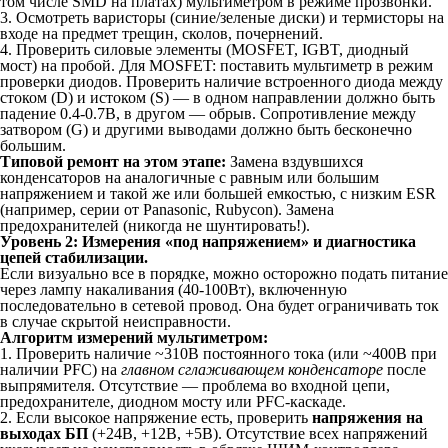
том числе SMD на платах) мультиметром в режиме прозвонки.
3. Осмотреть варисторы (синие/зеленые диски) и термисторы на
входе на предмет трещин, сколов, почернений.
4. Проверить силовые элементы (MOSFET, IGBT, диодный
мост) на пробой. Для MOSFET: поставить мультиметр в режим
проверки диодов. Проверить наличие встроенного диода между
стоком (D) и истоком (S) — в одном направлении должно быть
падение 0.4-0.7В, в другом — обрыв. Сопротивление между
затвором (G) и другими выводами должно быть бесконечно
большим.
Типовой ремонт на этом этапе:
Замена вздувшихся
конденсаторов на аналогичные с равным или большим
напряжением и такой же или большей емкостью, с низким ESR
(например, серии от Panasonic, Rubycon). Замена
предохранителей (никогда не шунтировать!).
Уровень 2: Измерения «под напряжением» и диагностика
цепей стабилизации.
Если визуально все в порядке, можно осторожно подать питание
через лампу накаливания (40-100Вт), включенную
последовательно в сетевой провод. Она будет ограничивать ток
в случае скрытой неисправности.
Алгоритм измерений мультиметром:
1. Проверить наличие ~310В постоянного тока (или ~400В при
наличии PFC) на
главном сглаживающем конденсаторе
после
выпрямителя. Отсутствие — проблема во входной цепи,
предохранителе, диодном мосту или PFC-каскаде.
2. Если высокое напряжение есть, проверить
напряжения на
выходах БП
(+24В, +12В, +5В). Отсутствие всех напряжений