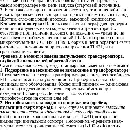
указывает на неисправность в обвязке ШИМ-контроллера,
самом контроллере или цепи запуска (стартовый источник).
3. Если какое-то одно напряжение отсутствует или нестабильно,
искать проблему в его конкретной цепи: выпрямительный диод
Шоттки, сглаживающий дроссель, выходной конденсатор.
Ключевая проверка:
Использовать осциллограф для проверки
наличия импульсов на затворе ключевого транзистора. Их
отсутствие при наличии высокого напряжения — указание на
«мозговую» проблему: неисправный ШИМ-контроллер (часто
микросхемы типа UC384x, TL494), обрыв в цепи обратной связи
(оптопара + источник опорного напряжения TL431) или
срабатывание защиты.
Уровень 3: Ремонт и замена импульсного трансформатора,
глубокий анализ цепей обратной связи.
Самые сложные случаи, когда стандартные замены не помогают.
1. Подозрение на межвитковое замыкание в трансформаторе:
Проявляется как перегрев трансформатора, свист, неспособность
БП выдать номинальную мощность. Проверить сложно без
специального оборудования. Косвенный признак — одинаковая
(и низкая) индуктивность всех вторичных обмоток при
измерении LC-метром. Лечение — только замена
трансформатора на оригинальный.
2. Нестабильность выходного напряжения (дребезг,
пульсации сверх нормы):
В 90% случаев виноваты
высохшие
электролитические конденсаторы в цепях обратной связи
(особенно на выходе оптопары и возле TL431), которые не
видны при визуальном осмотре. Необходима «превентивная»
замена всех электролитов малой емкости (1-100 мкФ) в этих