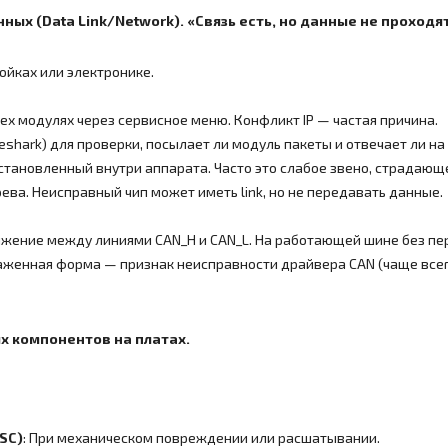
ных (Data Link/Network). «Связь есть, но данные не проходят
ойках или электронике.
сех модулях через сервисное меню. Конфликт IP — частая причина.
eshark) для проверки, посылает ли модуль пакеты и отвечает ли на
установленный внутри аппарата. Часто это слабое звено, страдающ
ева. Неисправный чип может иметь link, но не передавать данные.
ение между линиями CAN_H и CAN_L. На работающей шине без пер
аженная форма — признак неисправности драйвера CAN (чаще всего
х компонентов на платах.
SC)
: При механическом повреждении или расшатывании.