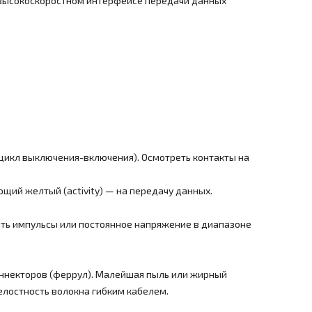
в высокоскоростном интерфейсе передачи данных
 (цикл выключения-включения). Осмотреть контакты на
ющий желтый (activity) — на передачу данных.
ыть импульсы или постоянное напряжение в диапазоне
коннекторов (феррул). Малейшая пыль или жирный
елостность волокна гибким кабелем.