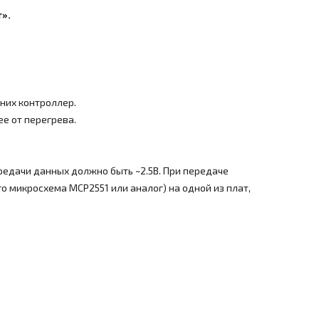
».
 них контроллер.
ее от перегрева.
едачи данных должно быть ~2.5В. При передаче
 микросхема MCP2551 или аналог) на одной из плат,