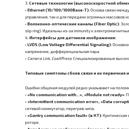
3.
Сетевые технологии (высокоскоростной обме
•
Ethernet (10/100/1000Base-T)
: Основа связи межд
управления, так и для передачи огромных массивов 
•
Волоконно-оптические каналы (Fiber Optic)
: Зо
slip ring). Идеальны из-за immunity к электромагнитн
4.
Интерфейсы для датчиков изображения:
•
LVDS (Low Voltage Differential Signaling)
: Основн
напряжение, дифференциальная пара.
•
Camera Link, CoaXPress
: Специализированные высок
Типовые симптомы сбоев связи и их первичная 
Ошибки общения модулей редко указывают на поломку
•
«No communication with…», «Module not ready»
: 
•
«Intermittent communication error», «Data corrupt
сетевой коммутатор, перегрев чипа.
•
«Gantry communication fault» (в КТ)
: Критическая
роторе.