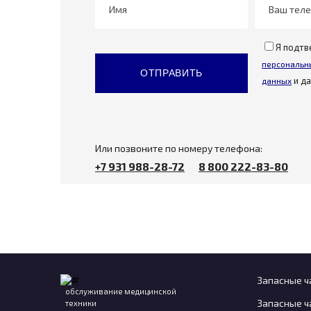
Имя
Ваш тел
Я подт
персональн
и д
данных
Или позвоните по номеру телефона:
+7 931 988-28-72
8 800 222-83-80
Запасные ч
обслуживание медицинской
Запасные ч
техники