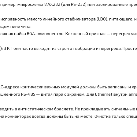
апример, микросхемы MAX232 (для RS-232) или изолированные пре
Неисправность малого линейного стабилизатора (LDO), питающего, 
ющем пине чипа.
Сложная пайка BGA-компонентов. Косвенный признак — перегрев чип
)
: В КТ они часто выходят из строя от вибрации и перегрева. Про
MAC-адреса критически важных модулей должны быть записаны и хр
шленного RS-485 — витая пара с экраном. Для Ethernet внутри апп
оводить в антистатическом браслете. Не прокладывать сигнальные
 на коннекторах всегда должны быть на месте. Очистка только сп