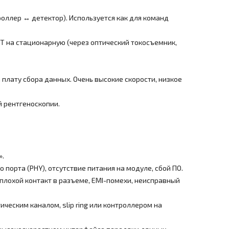
оллер ↔ детектор). Используется как для команд
Т на стационарную (через оптический токосъемник,
 плату сбора данных. Очень высокие скорости, низкое
 рентгеноскопии.
».
 порта (PHY), отсутствие питания на модуле, сбой ПО.
 плохой контакт в разъеме, EMI-помехи, неисправный
ческим каналом, slip ring или контроллером на