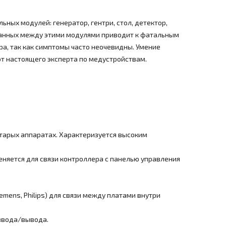
ных модулей: генератор, гентри, стол, детектор,
 данных между этими модулями приводит к фатальным
ра, так как симптомы часто неочевидны. Умение
т настоящего эксперта по медустройствам.
старых аппаратах. Характеризуется высоким
меняется для связи контроллера с панелью управления
mens, Philips) для связи между платами внутри
 ввода/вывода.