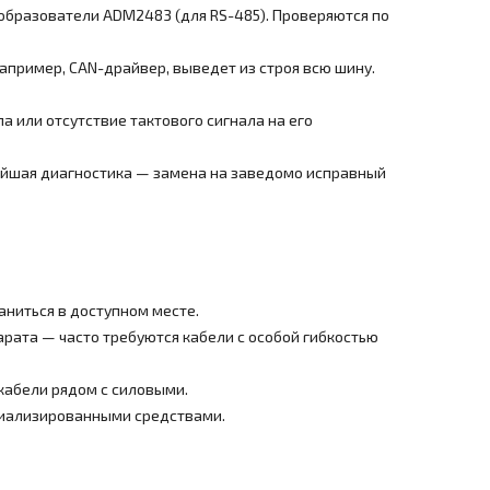
образователи ADM2483 (для RS-485). Проверяются по
например, CAN-драйвер, выведет из строя всю шину.
а или отсутствие тактового сигнала на его
стейшая диагностика — замена на заведомо исправный
аниться в доступном месте.
арата — часто требуются кабели с особой гибкостью
 кабели рядом с силовыми.
ециализированными средствами.